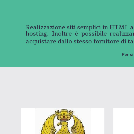
Realizzazione siti semplici in HTML a
hosting. Inoltre è possibile realizz
acquistare dallo stesso fornitore di ta
Per si