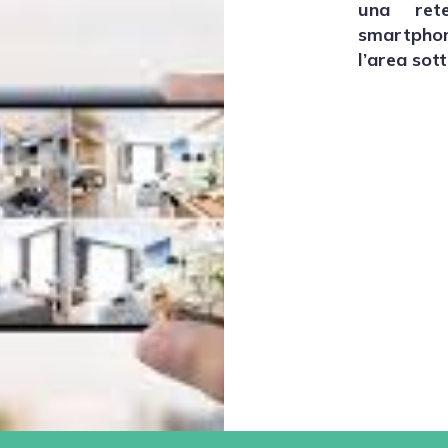
una ret
smartphon
l’area sot