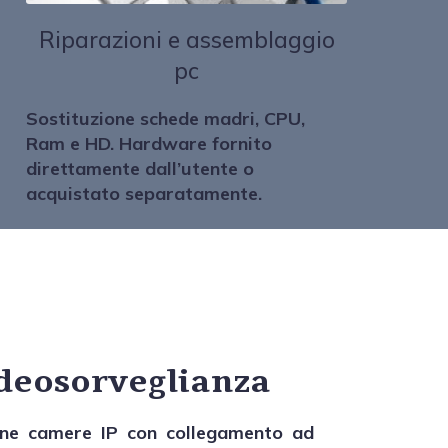
Riparazioni e assemblaggio
pc
Sostituzione schede madri, CPU,
Ram e HD. Hardware fornito
direttamente dall’utente o
acquistato separatamente.
deosorveglianza
ione camere IP con collegamento ad