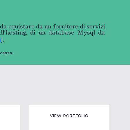
a cquistare da un fornitore di servizi
 all’hosting, di un database Mysql da
i
].
icenza
VIEW PORTFOLIO