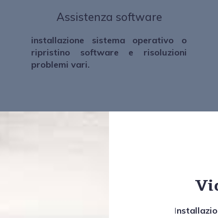
Assistenza software
installazione sistema operativo o
ripristino software e risoluzioni
problemi vari.
Vi
I
nstallaz