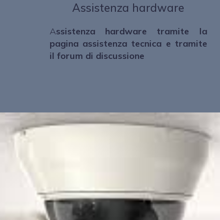
Assistenza hardware
A
ssistenza hardware tramite la
pagina assistenza tecnica e tramite
il forum di discussione