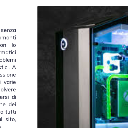
 senza
manti
con lo
matici
blemi
tici. A
ssione
i varie
olvere
rsi di
he dei
a tutti
l sito,
.